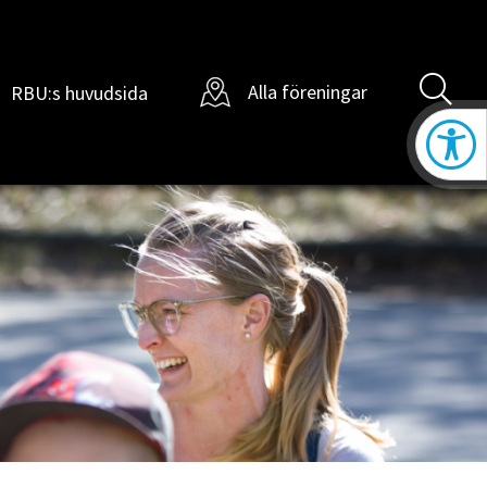
Sö
Alla föreningar
RBU:s huvudsida
ill
Öppna t