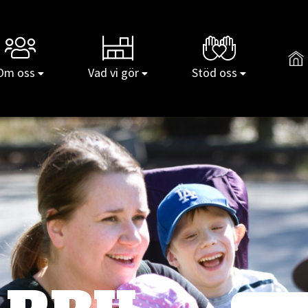
Gå t
Om oss
Vad vi gör
Stöd oss