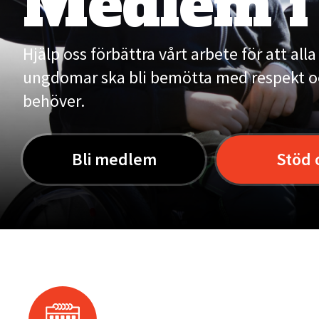
Medlem i
Hjälp oss förbättra vårt arbete för att all
ungdomar ska bli bemötta med respekt oc
behöver.
Bli medlem
Stöd 