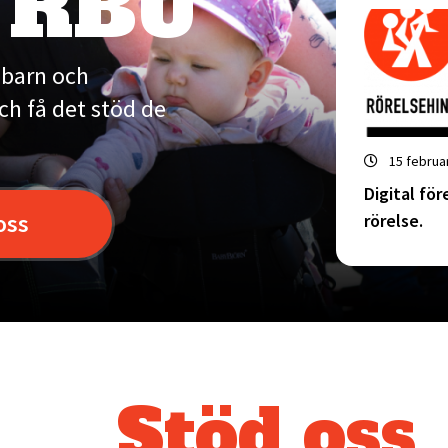
 RBU
a barn och
h få det stöd de
Publicera
15 februa
Digital före
oss
rörelse.
Stöd oss