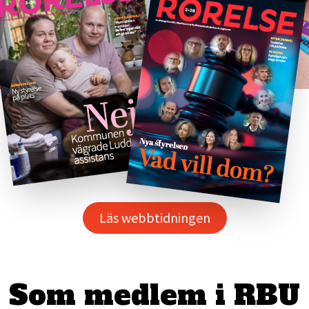
Läs webbtidningen
Som medlem i RBU