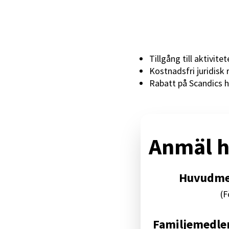
Tillgång till aktivite
Kostnadsfri juridisk 
Rabatt på Scandics h
Anmäl he
Huvudme
(F
Familjemedl