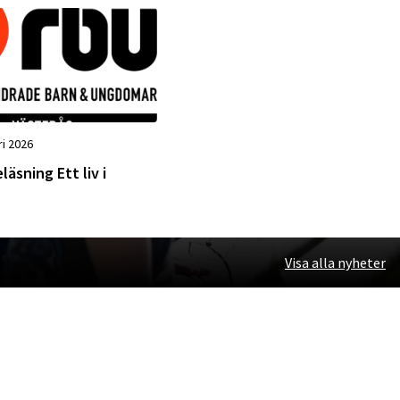
des
ri 2026
läsning Ett liv i
Visa alla nyheter