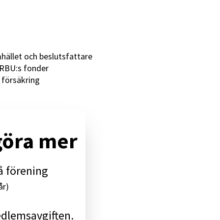
ället och beslutsfattare
 RBU:s fonder
 försäkring
 göra mer
å förening
år)
edlemsavgiften.